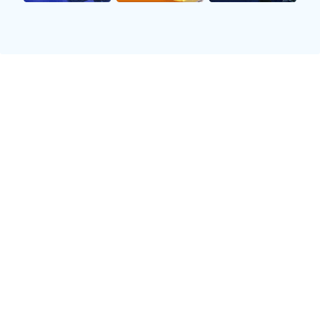
足球专区
曼城瓜迪奥拉战术革新：高位压迫下的控球艺术
在本赛季的欧冠赛场，曼城展现了令人窒息的控球率。本文深
入分析瓜迪奥拉如何通过边后卫内收来改变进攻结构...
2小时前
阅读 3,450
NBA专区