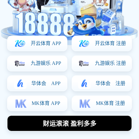
今日赛事 · 实时比分
查看全部赛程 >
LIVE 78'
英超联赛
阿森纳
切尔西
2 : 1
ARS
CHE
LIVE 45+2'
西甲联赛
皇家马德里
巴塞罗那
0 : 0
RMA
BAR
NBA常规赛
已结束
波士顿凯尔
洛杉矶湖人
112 : 108
LAL
BOS
特人