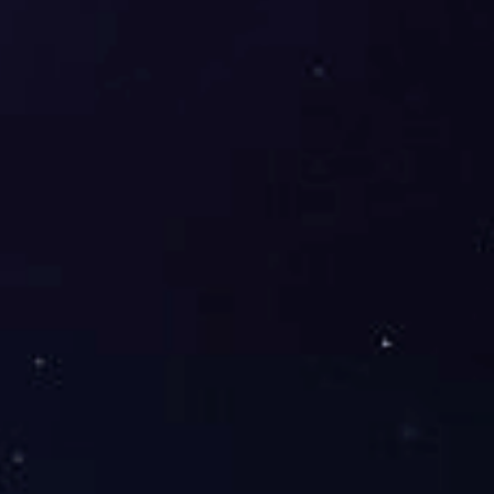
Chelsea
29
50
6
查看完整积分榜
球队百科
皇家马德里俱乐部历史
洛杉矶湖人队史最佳阵容
拜仁慕尼黑安联球场介绍
巴西国家队世界杯夺冠之路
球员百科