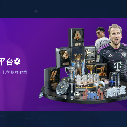
首页
足球专
前瞻：战术博
，为您提供最权威的赛事预