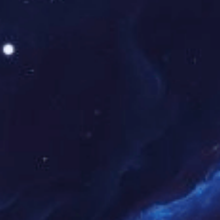
冠
这是一个激动人心的夜晚。在第七场生死战中，辽宁
男篮在落后15分的情况下完成逆转，并在加时赛中锁
定胜局...
2天前
阅读 9,100