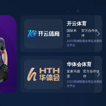
登录 | 注册 | 帮助中心
区
篮球专区
NBA专区
世界杯
赛事分析
积分榜
关于我们