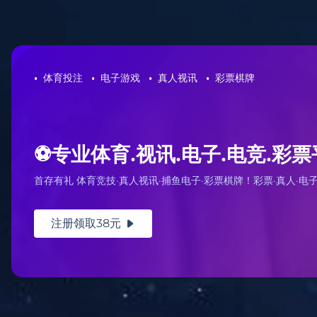
专注体育赛事数据整合与分析服务
XKTY
星空
独家深度
2024赛季欧冠决赛
弈与冠军之争
XKTY星空数据团队深入解析豪门球队近期状态
测与历史数据对比。