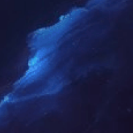
国足在最新一轮比赛中取得关键胜利，出线形势陡然
复杂。各支球队之间的分差缩小至一分之内，末轮决
战一触即发...
2天前
阅读 15,300