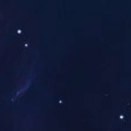
NBA专区
詹姆斯再创历史：生涯总得分突破40000
分大关