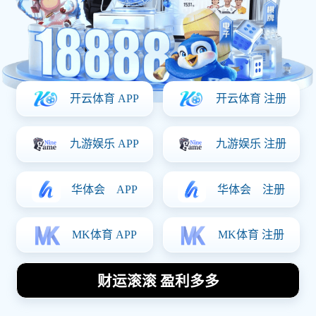
今日赛事 · 实时比分
查看全部赛程 >
LIVE 78'
英超联赛
阿森纳
切尔西
2 : 1
ARS
CHE
LIVE 45+2'
西甲联赛
皇家马德里
巴塞罗那
0 : 0
RMA
BAR
NBA常规赛
已结束
波士顿凯尔
洛杉矶湖人
112 : 108
LAL
BOS
特人