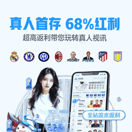
专注体育赛事数据整合与分析服务
登录 | 注册 | 帮助中心
XKTY
星空
首页
足球专区
篮球专区
NBA专区
世界杯
赛事分析
积分榜
关于我们
独家深度
2024赛季欧冠决赛前瞻：战术博
弈与冠军之争
XKTY星空数据团队深入解析豪门球队近期状态，为您
提供最权威的赛事预测与历史数据对比。
查看分析报告