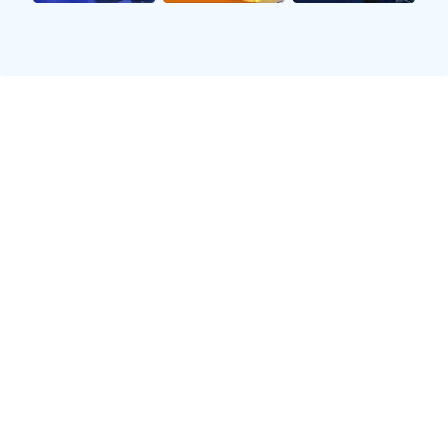
足球专区
曼城瓜迪奥拉战术革新：高位压迫下的控球艺术
在本赛季的欧冠赛场，曼城展现了令人窒息的控球率。本文深
入分析瓜迪奥拉如何通过边后卫内收来改变进攻结构...
2小时前
阅读 3,450
NBA专区