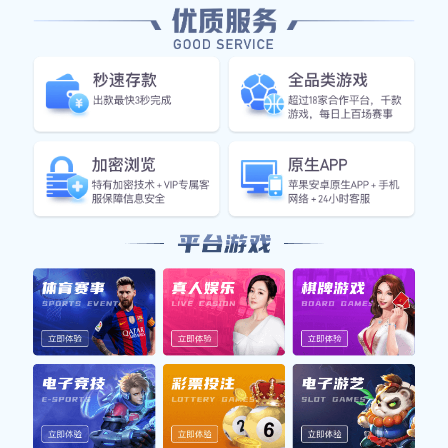
意甲联赛
19:45 开球
尤文图斯
AC米兰
VS
JUV
ACM
热门赛事资讯
更多资讯 >